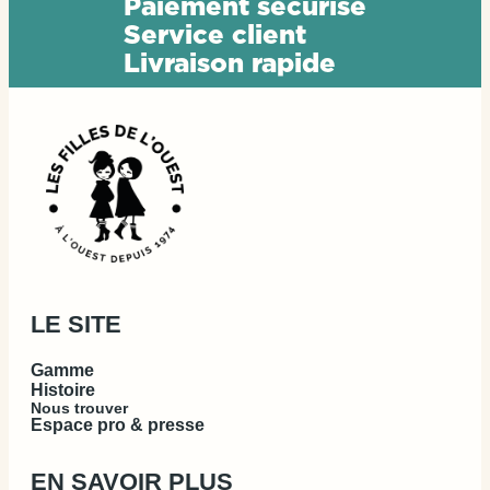
P
a
i
e
m
e
n
t
s
é
c
u
r
i
s
é
S
e
r
v
i
c
e
c
l
i
e
n
t
L
i
v
r
a
i
s
o
n
r
a
p
i
d
e
LE SITE
Gamme
Histoire
Nous trouver
Espace pro & presse
EN SAVOIR PLUS