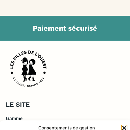
P
a
i
e
m
e
n
t
s
é
c
u
r
i
s
é
LE SITE
Gamme
Histoire
Consentements de gestion