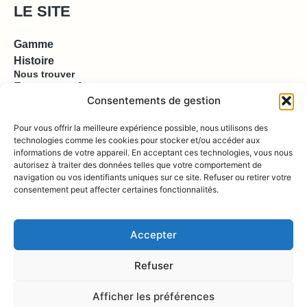
LE SITE
Gamme
Histoire
Nous trouver
Espace pro & presse
Consentements de gestion
EN SAVOIR PLUS
Pour vous offrir la meilleure expérience possible, nous utilisons des
technologies comme les cookies pour stocker et/ou accéder aux
informations de votre appareil. En acceptant ces technologies, vous nous
Contact
autorisez à traiter des données telles que votre comportement de
Compte
Boutique
navigation ou vos identifiants uniques sur ce site. Refuser ou retirer votre
consentement peut affecter certaines fonctionnalités.
REJOIGNEZ NOUS !
Accepter
Refuser
Afficher les préférences