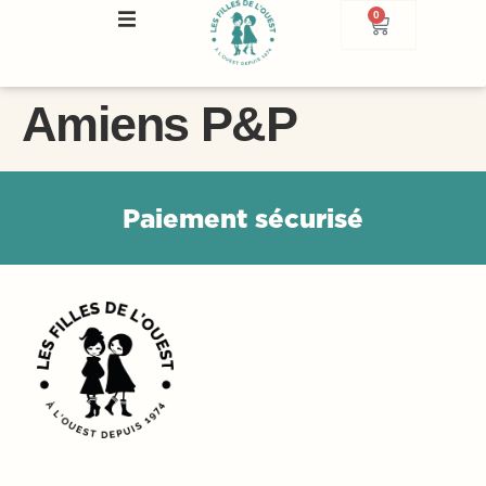
0
Amiens P&P
P
a
i
e
m
e
n
t
s
é
c
u
r
i
s
é