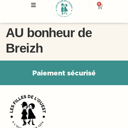
0
AU bonheur de
Breizh
P
a
i
e
m
e
n
t
s
é
c
u
r
i
s
é