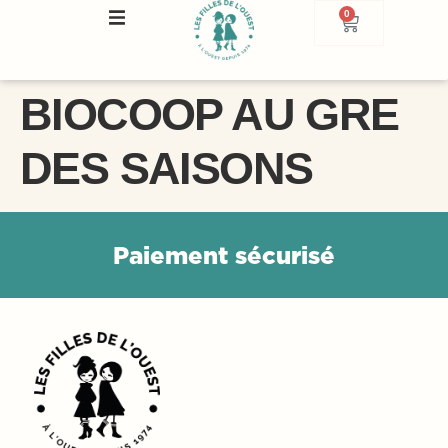
0
BIOCOOP AU GRE
DES SAISONS
P
a
i
e
m
e
n
t
s
é
c
u
r
i
s
é