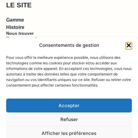
LE SITE
Gamme
Histoire
Nous trouver
Espace pro & presse
Consentements de gestion
EN SAVOIR PLUS
Pour vous offrir la meilleure expérience possible, nous utilisons des
technologies comme les cookies pour stocker et/ou accéder aux
informations de votre appareil. En acceptant ces technologies, vous nous
Contact
autorisez à traiter des données telles que votre comportement de
Compte
Boutique
navigation ou vos identifiants uniques sur ce site. Refuser ou retirer votre
consentement peut affecter certaines fonctionnalités.
REJOIGNEZ NOUS !
Accepter
Refuser
Afficher les préférences