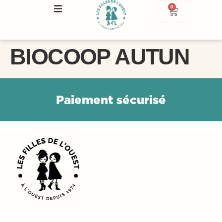
0
BIOCOOP AUTUN
P
a
i
e
m
e
n
t
s
é
c
u
r
i
s
é