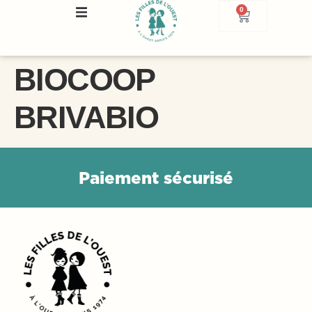
0
BIOCOOP
BRIVABIO
P
a
i
e
m
e
n
t
s
é
c
u
r
i
s
é