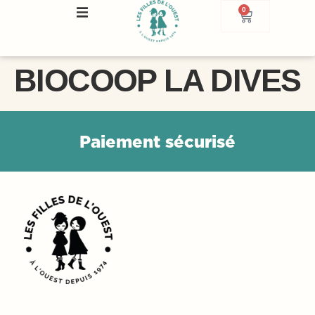
0
BIOCOOP LA DIVES
P
a
i
e
m
e
n
t
s
é
c
u
r
i
s
é