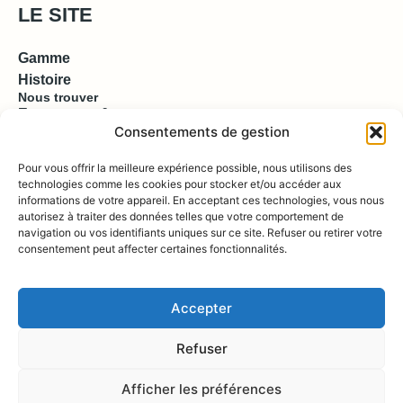
LE SITE
Gamme
Histoire
Nous trouver
Espace pro & presse
Consentements de gestion
EN SAVOIR PLUS
Pour vous offrir la meilleure expérience possible, nous utilisons des
technologies comme les cookies pour stocker et/ou accéder aux
informations de votre appareil. En acceptant ces technologies, vous nous
Contact
autorisez à traiter des données telles que votre comportement de
Compte
Boutique
navigation ou vos identifiants uniques sur ce site. Refuser ou retirer votre
consentement peut affecter certaines fonctionnalités.
REJOIGNEZ NOUS !
Accepter
Refuser
Afficher les préférences