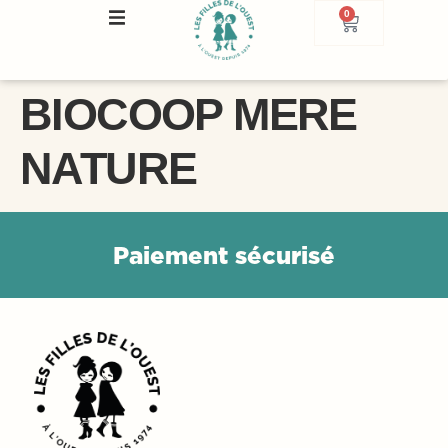
0
BIOCOOP MERE
NATURE
P
a
i
e
m
e
n
t
s
é
c
u
r
i
s
é