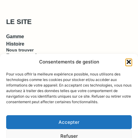
LE SITE
Gamme
Histoire
Nous trouver
Espace pro & presse
Consentements de gestion
EN SAVOIR PLUS
Pour vous offrir la meilleure expérience possible, nous utilisons des
technologies comme les cookies pour stocker et/ou accéder aux
informations de votre appareil. En acceptant ces technologies, vous nous
Contact
autorisez à traiter des données telles que votre comportement de
Compte
Boutique
navigation ou vos identifiants uniques sur ce site. Refuser ou retirer votre
consentement peut affecter certaines fonctionnalités.
REJOIGNEZ NOUS !
Accepter
Refuser