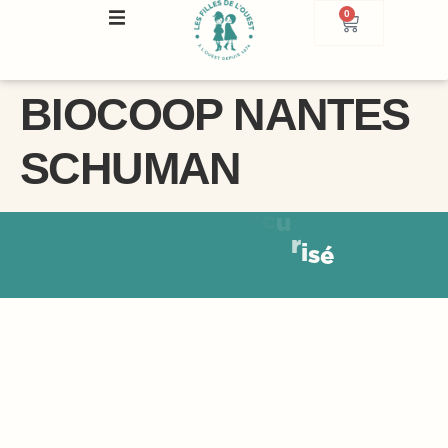
0
BIOCOOP NANTES
SCHUMAN
c
u
r
i
s
é