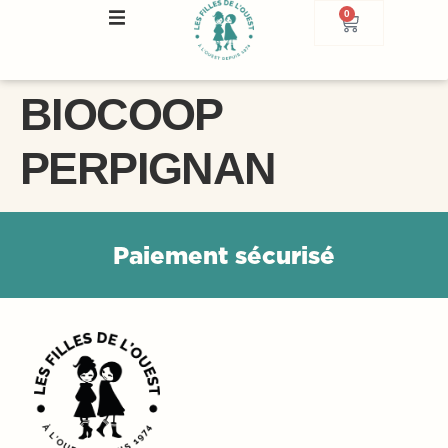
0
BIOCOOP
PERPIGNAN
P
a
i
e
m
e
n
t
s
é
c
u
r
i
s
é