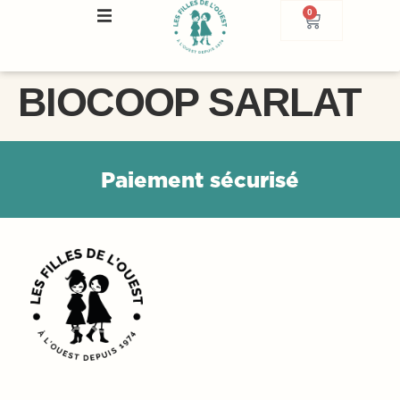
0
BIOCOOP SARLAT
P
a
i
e
m
e
n
t
s
é
c
u
r
i
s
é