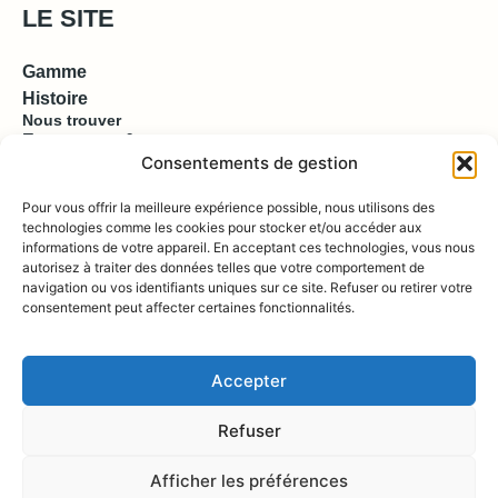
LE SITE
Gamme
Histoire
Nous trouver
Espace pro & presse
Consentements de gestion
EN SAVOIR PLUS
Pour vous offrir la meilleure expérience possible, nous utilisons des
technologies comme les cookies pour stocker et/ou accéder aux
informations de votre appareil. En acceptant ces technologies, vous nous
Contact
autorisez à traiter des données telles que votre comportement de
Compte
Boutique
navigation ou vos identifiants uniques sur ce site. Refuser ou retirer votre
consentement peut affecter certaines fonctionnalités.
REJOIGNEZ NOUS !
Accepter
Refuser
Afficher les préférences