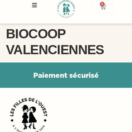
0
BIOCOOP
VALENCIENNES
P
a
i
e
m
e
n
t
s
é
c
u
r
i
s
é