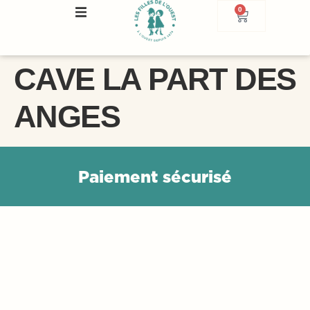
0
CAVE LA PART DES
ANGES
P
a
i
e
m
e
n
t
s
é
c
u
r
i
s
é