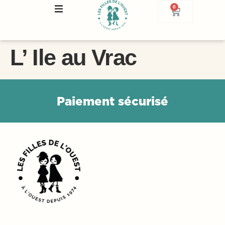
0
L’ Ile au Vrac
P
a
i
e
m
e
n
t
s
é
c
u
r
i
s
é