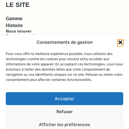
LE SITE
Gamme
Histoire
Nous trouver
Espace pro & presse
Consentements de gestion
EN SAVOIR PLUS
Pour vous offrir la meilleure expérience possible, nous utilisons des
technologies comme les cookies pour stocker et/ou accéder aux
informations de votre appareil. En acceptant ces technologies, vous nous
Contact
autorisez à traiter des données telles que votre comportement de
Compte
Boutique
navigation ou vos identifiants uniques sur ce site. Refuser ou retirer votre
consentement peut affecter certaines fonctionnalités.
REJOIGNEZ NOUS !
Accepter
Refuser
Afficher les préférences