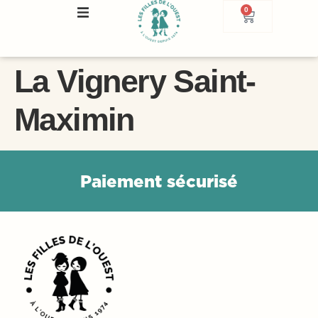
0
La Vignery Saint-
Maximin
P
a
i
e
m
e
n
t
s
é
c
u
r
i
s
é