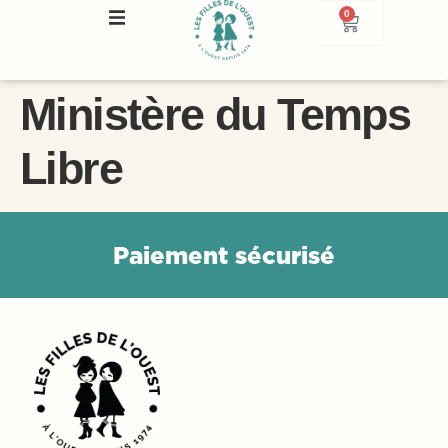
0
Ministère du Temps
Libre
P
a
i
e
m
e
n
t
s
é
c
u
r
i
s
é