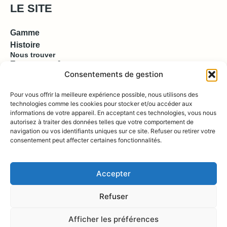
LE SITE
Gamme
Histoire
Nous trouver
Espace pro & presse
Consentements de gestion
EN SAVOIR PLUS
Pour vous offrir la meilleure expérience possible, nous utilisons des
technologies comme les cookies pour stocker et/ou accéder aux
informations de votre appareil. En acceptant ces technologies, vous nous
Contact
autorisez à traiter des données telles que votre comportement de
Compte
Boutique
navigation ou vos identifiants uniques sur ce site. Refuser ou retirer votre
consentement peut affecter certaines fonctionnalités.
REJOIGNEZ NOUS !
Accepter
Refuser
Afficher les préférences