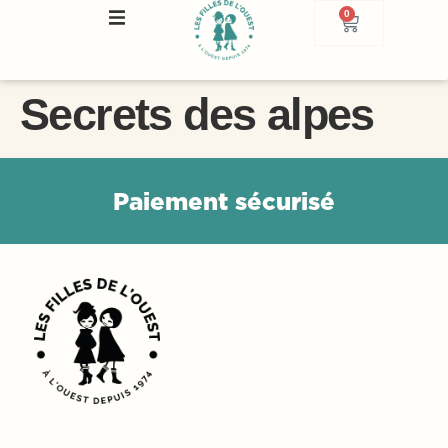
0
Secrets des alpes
P
a
i
e
m
e
n
t
s
é
c
u
r
i
s
é