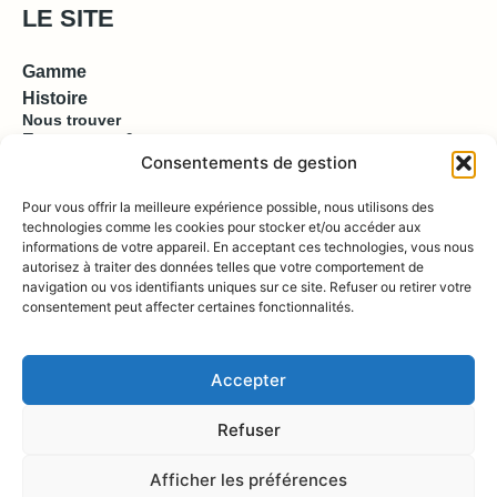
LE SITE
Gamme
Histoire
Nous trouver
Espace pro & presse
Consentements de gestion
EN SAVOIR PLUS
Pour vous offrir la meilleure expérience possible, nous utilisons des
technologies comme les cookies pour stocker et/ou accéder aux
informations de votre appareil. En acceptant ces technologies, vous nous
Contact
autorisez à traiter des données telles que votre comportement de
Compte
Boutique
navigation ou vos identifiants uniques sur ce site. Refuser ou retirer votre
consentement peut affecter certaines fonctionnalités.
REJOIGNEZ NOUS !
Accepter
Refuser
Afficher les préférences