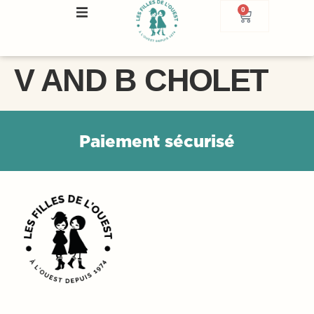
0
V AND B CHOLET
P
a
i
e
m
e
n
t
s
é
c
u
r
i
s
é