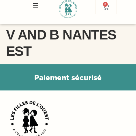
0
V AND B NANTES
EST
P
a
i
e
m
e
n
t
s
é
c
u
r
i
s
é