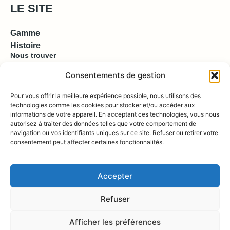
LE SITE
Gamme
Histoire
Nous trouver
Espace pro & presse
Consentements de gestion
EN SAVOIR PLUS
Pour vous offrir la meilleure expérience possible, nous utilisons des
technologies comme les cookies pour stocker et/ou accéder aux
informations de votre appareil. En acceptant ces technologies, vous nous
Contact
autorisez à traiter des données telles que votre comportement de
Compte
Boutique
navigation ou vos identifiants uniques sur ce site. Refuser ou retirer votre
consentement peut affecter certaines fonctionnalités.
REJOIGNEZ NOUS !
Accepter
Refuser
Afficher les préférences