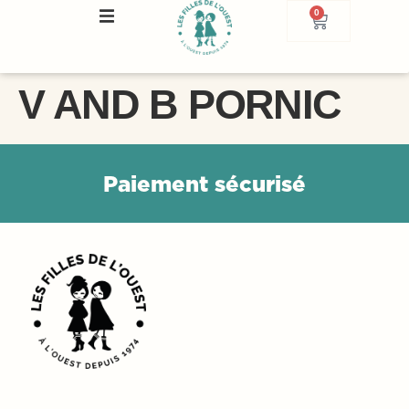
0
V AND B PORNIC
P
a
i
e
m
e
n
t
s
é
c
u
r
i
s
é