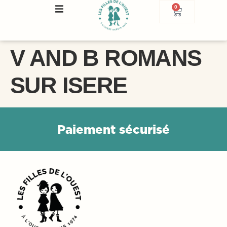
0
V AND B ROMANS
SUR ISERE
P
a
i
e
m
e
n
t
s
é
c
u
r
i
s
é